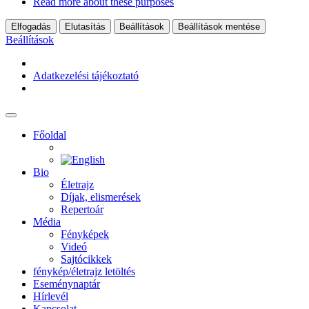
Read more about these purposes
Elfogadás
Elutasítás
Beállítások
Beállítások mentése
Beállítások
Adatkezelési tájékoztató
Főoldal
Bio
Életrajz
Díjak, elismerések
Repertoár
Média
Fényképek
Videó
Sajtócikkek
fénykép/életrajz letöltés
Eseménynaptár
Hírlevél
Kapcsolat