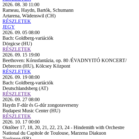
2026. 08. 30 11:00
Rameau, Haydn, Bartók, Schumann
Artarena, Wädenswil (CH)
RÉSZLETEK
JEGY
2026. 09. 05 08:00
Bach: Goldberg-variációk
Dörgicse (HU)
RÉSZLETEK
2026. 09. 15 19:00
Beethoven: Kórusfantázia, op. 80 /ÉVADNYITÓ KONCERT/
Debrecen (HU), Kölcsey Központ
RÉSZLETEK
2026. 09. 19 08:00
Bach: Goldberg-variációk
Deutschlandsberg (AT)
RÉSZLETEK
2026. 09. 27 08:00
Haydn F-dúr és G-dúr zongoraverseny
Budapest Music Center (HU)
RÉSZLETEK
2026. 10. 17 00:00
Október 17, 18, 20, 21, 22, 23, 24 - Hindemith with Orchestre
National du Capitole de Toulouse, Marzena Diakuon
Toulouse (FR)