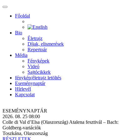
Főoldal
Bio
Életrajz
Díjak, elismerések
Repertoár
Média
Fényképek
Videó
Sajtócikkek
fénykép/életrajz letöltés
Eseménynaptár
Hírlevél
Kapcsolat
ESEMÉNY­NAPTÁR
2026. 08. 25 08:00
Colle di Val d’Elsa (Olaszország) Atalena fesztivál – Bach:
Goldberg-variációk
Toszkána, Olaszország
RÉSZLETEK