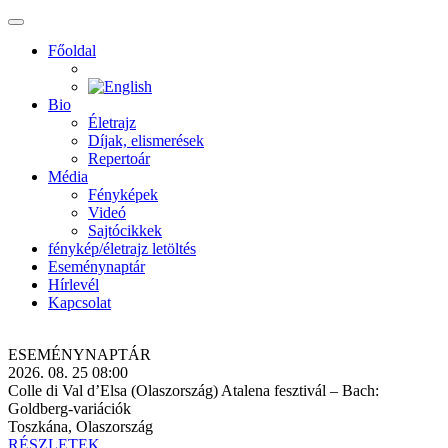
Főoldal
Bio
Életrajz
Díjak, elismerések
Repertoár
Média
Fényképek
Videó
Sajtócikkek
fénykép/életrajz letöltés
Eseménynaptár
Hírlevél
Kapcsolat
ESEMÉNY­NAPTÁR
2026. 08. 25 08:00
Colle di Val d’Elsa (Olaszország) Atalena fesztivál – Bach:
Goldberg-variációk
Toszkána, Olaszország
RÉSZLETEK