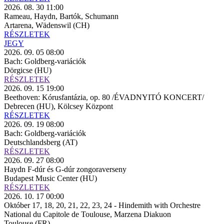
2026. 08. 30 11:00
Rameau, Haydn, Bartók, Schumann
Artarena, Wädenswil (CH)
RÉSZLETEK
JEGY
2026. 09. 05 08:00
Bach: Goldberg-variációk
Dörgicse (HU)
RÉSZLETEK
2026. 09. 15 19:00
Beethoven: Kórusfantázia, op. 80 /ÉVADNYITÓ KONCERT/
Debrecen (HU), Kölcsey Központ
RÉSZLETEK
2026. 09. 19 08:00
Bach: Goldberg-variációk
Deutschlandsberg (AT)
RÉSZLETEK
2026. 09. 27 08:00
Haydn F-dúr és G-dúr zongoraverseny
Budapest Music Center (HU)
RÉSZLETEK
2026. 10. 17 00:00
Október 17, 18, 20, 21, 22, 23, 24 - Hindemith with Orchestre
National du Capitole de Toulouse, Marzena Diakuon
Toulouse (FR)