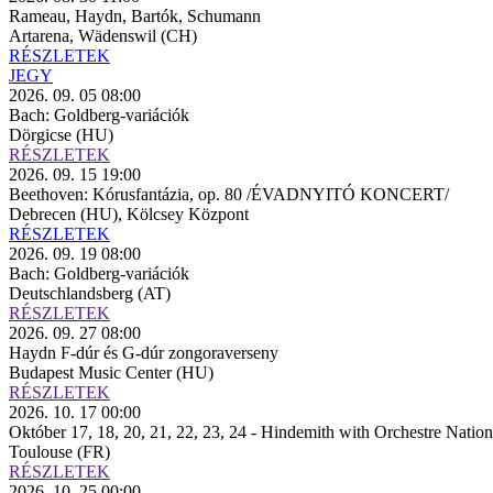
Rameau, Haydn, Bartók, Schumann
Artarena, Wädenswil (CH)
RÉSZLETEK
JEGY
2026. 09. 05 08:00
Bach: Goldberg-variációk
Dörgicse (HU)
RÉSZLETEK
2026. 09. 15 19:00
Beethoven: Kórusfantázia, op. 80 /ÉVADNYITÓ KONCERT/
Debrecen (HU), Kölcsey Központ
RÉSZLETEK
2026. 09. 19 08:00
Bach: Goldberg-variációk
Deutschlandsberg (AT)
RÉSZLETEK
2026. 09. 27 08:00
Haydn F-dúr és G-dúr zongoraverseny
Budapest Music Center (HU)
RÉSZLETEK
2026. 10. 17 00:00
Október 17, 18, 20, 21, 22, 23, 24 - Hindemith with Orchestre Nati
Toulouse (FR)
RÉSZLETEK
2026. 10. 25 00:00