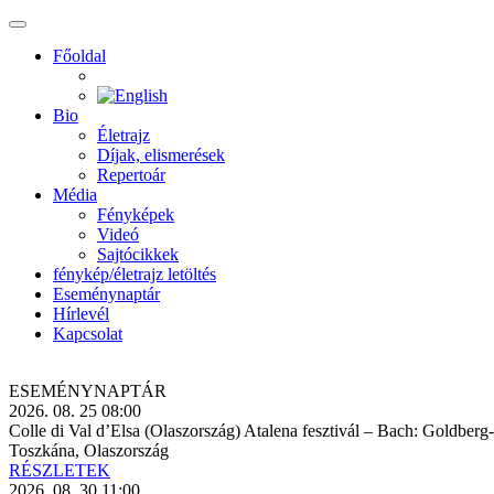
Főoldal
Bio
Életrajz
Díjak, elismerések
Repertoár
Média
Fényképek
Videó
Sajtócikkek
fénykép/életrajz letöltés
Eseménynaptár
Hírlevél
Kapcsolat
ESEMÉNY­NAPTÁR
2026. 08. 25 08:00
Colle di Val d’Elsa (Olaszország) Atalena fesztivál – Bach: Goldberg
Toszkána, Olaszország
RÉSZLETEK
2026. 08. 30 11:00