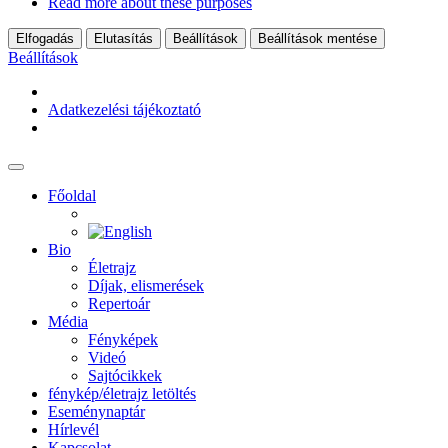
Read more about these purposes
Elfogadás
Elutasítás
Beállítások
Beállítások mentése
Beállítások
Adatkezelési tájékoztató
Főoldal
Bio
Életrajz
Díjak, elismerések
Repertoár
Média
Fényképek
Videó
Sajtócikkek
fénykép/életrajz letöltés
Eseménynaptár
Hírlevél
Kapcsolat