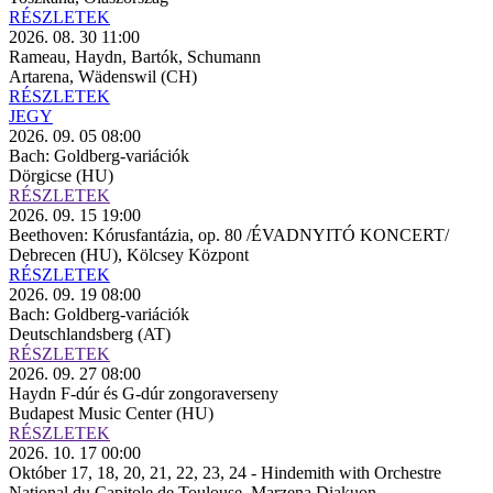
RÉSZLETEK
2026. 08. 30 11:00
Rameau, Haydn, Bartók, Schumann
Artarena, Wädenswil (CH)
RÉSZLETEK
JEGY
2026. 09. 05 08:00
Bach: Goldberg-variációk
Dörgicse (HU)
RÉSZLETEK
2026. 09. 15 19:00
Beethoven: Kórusfantázia, op. 80 /ÉVADNYITÓ KONCERT/
Debrecen (HU), Kölcsey Központ
RÉSZLETEK
2026. 09. 19 08:00
Bach: Goldberg-variációk
Deutschlandsberg (AT)
RÉSZLETEK
2026. 09. 27 08:00
Haydn F-dúr és G-dúr zongoraverseny
Budapest Music Center (HU)
RÉSZLETEK
2026. 10. 17 00:00
Október 17, 18, 20, 21, 22, 23, 24 - Hindemith with Orchestre
National du Capitole de Toulouse, Marzena Diakuon