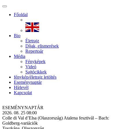
Főoldal
Bio
Életrajz
Díjak, elismerések
Repertoár
Média
Fényképek
Videó
Sajtócikkek
fénykép/életrajz letöltés
Eseménynaptár
Hírlevél
Kapcsolat
ESEMÉNY­NAPTÁR
2026. 08. 25 08:00
Colle di Val d’Elsa (Olaszország) Atalena fesztivál – Bach:
Goldberg-variációk
Toszkána, Olaszország