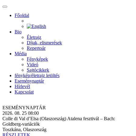
Főoldal
Bio
Életrajz
Díjak, elismerések
Repertoár
Média
Fényképek
Videó
Sajtócikkek
fénykép/életrajz letöltés
Eseménynaptár
Hírlevél
Kapcsolat
ESEMÉNY­NAPTÁR
2026. 08. 25 08:00
Colle di Val d’Elsa (Olaszország) Atalena fesztivál – Bach:
Goldberg-variációk
Toszkána, Olaszország
RÉSZLETEK