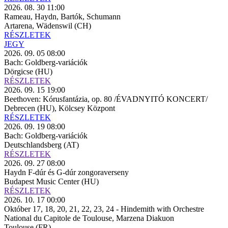
2026. 08. 30 11:00
Rameau, Haydn, Bartók, Schumann
Artarena, Wädenswil (CH)
RÉSZLETEK
JEGY
2026. 09. 05 08:00
Bach: Goldberg-variációk
Dörgicse (HU)
RÉSZLETEK
2026. 09. 15 19:00
Beethoven: Kórusfantázia, op. 80 /ÉVADNYITÓ KONCERT/
Debrecen (HU), Kölcsey Központ
RÉSZLETEK
2026. 09. 19 08:00
Bach: Goldberg-variációk
Deutschlandsberg (AT)
RÉSZLETEK
2026. 09. 27 08:00
Haydn F-dúr és G-dúr zongoraverseny
Budapest Music Center (HU)
RÉSZLETEK
2026. 10. 17 00:00
Október 17, 18, 20, 21, 22, 23, 24 - Hindemith with Orchestre
National du Capitole de Toulouse, Marzena Diakuon
Toulouse (FR)