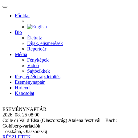
Főoldal
Bio
Életrajz
Díjak, elismerések
Repertoár
Média
Fényképek
Videó
Sajtócikkek
fénykép/életrajz letöltés
Eseménynaptár
Hírlevél
Kapcsolat
ESEMÉNY­NAPTÁR
2026. 08. 25 08:00
Colle di Val d’Elsa (Olaszország) Atalena fesztivál – Bach:
Goldberg-variációk
Toszkána, Olaszország
RÉSZLETEK