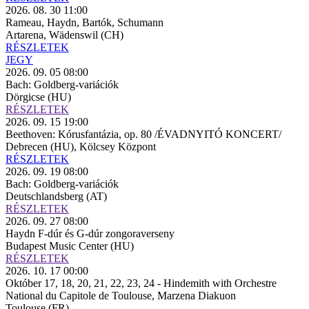
2026. 08. 30 11:00
Rameau, Haydn, Bartók, Schumann
Artarena, Wädenswil (CH)
RÉSZLETEK
JEGY
2026. 09. 05 08:00
Bach: Goldberg-variációk
Dörgicse (HU)
RÉSZLETEK
2026. 09. 15 19:00
Beethoven: Kórusfantázia, op. 80 /ÉVADNYITÓ KONCERT/
Debrecen (HU), Kölcsey Központ
RÉSZLETEK
2026. 09. 19 08:00
Bach: Goldberg-variációk
Deutschlandsberg (AT)
RÉSZLETEK
2026. 09. 27 08:00
Haydn F-dúr és G-dúr zongoraverseny
Budapest Music Center (HU)
RÉSZLETEK
2026. 10. 17 00:00
Október 17, 18, 20, 21, 22, 23, 24 - Hindemith with Orchestre
National du Capitole de Toulouse, Marzena Diakuon
Toulouse (FR)